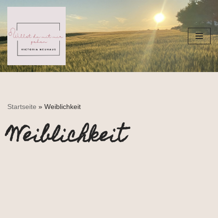
Zum
Inhalt
springen
Startseite
»
Weiblichkeit
Weiblichkeit